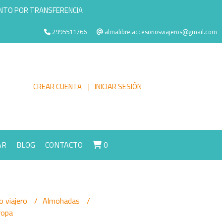
ENTO POR TRANSFERENCIA
2995511766
almalibre.accesoriosviajeros@gmail.com
CREAR CUENTA
INICIAR SESIÓN
AR
BLOG
CONTACTO
0
 viajero
Almohadas
ropa