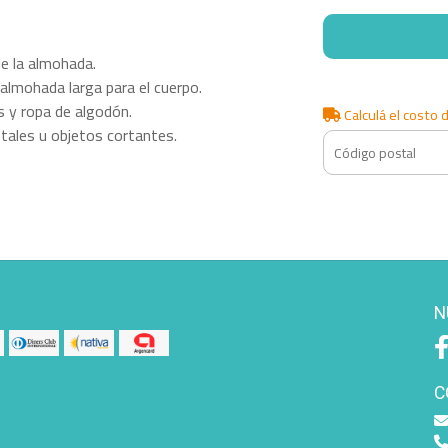
e la almohada.
almohada larga para el cuerpo.
as y ropa de algodón.
Calculá el costo 
tales u objetos cortantes.
N
C