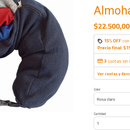
Almoha
$22.500,00
15% OFF
co
Precio final:
$1
3
cuotas sin 
Ver cuotas y des
Color
Cantidad