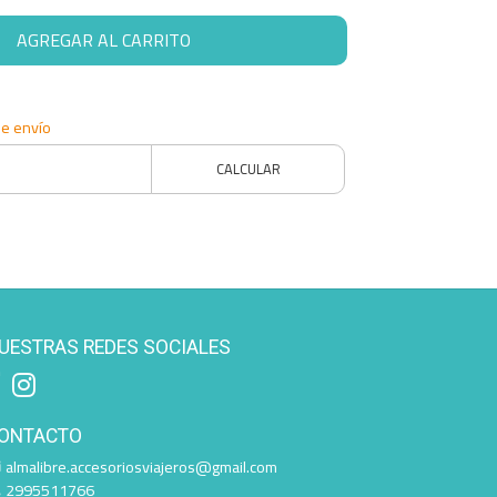
AGREGAR AL CARRITO
de envío
CALCULAR
UESTRAS REDES SOCIALES
ONTACTO
almalibre.accesoriosviajeros@gmail.com
2995511766