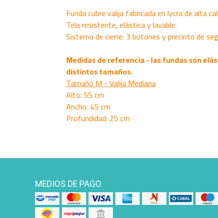
Funda cubre valija fabricada en lycra de alta cal
Tela resistente, elástica y lavable.
Sistema de cierre: 3 botones y precinto de seg
Medidas de referencia - las fundas son elás
distintos tamaños.
Tamaño M - Valija Mediana
Alto: 55 cm
Ancho: 45 cm
Profundidad: 25 cm
MEDIOS DE PAGO