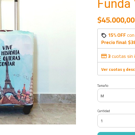
Funda 
$45.000,00
15% OFF
co
Precio final:
$3
3
cuotas sin 
Ver cuotas y des
Tamaño
Cantidad