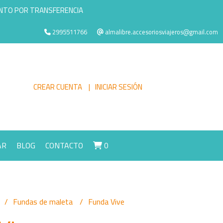
ENTO POR TRANSFERENCIA
2995511766
almalibre.accesoriosviajeros@gmail.com
CREAR CUENTA
INICIAR SESIÓN
AR
BLOG
CONTACTO
0
Fundas de maleta
Funda Vive